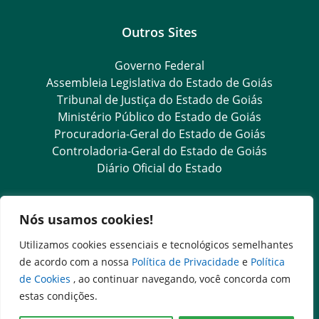
Outros Sites
Governo Federal
Assembleia Legislativa do Estado de Goiás
Tribunal de Justiça do Estado de Goiás
Ministério Público do Estado de Goiás
Procuradoria-Geral do Estado de Goiás
Controladoria-Geral do Estado de Goiás
Diário Oficial do Estado
Transparência e Ouvidoria
Nós usamos cookies!
LGPD
Utilizamos cookies essenciais e tecnológicos semelhantes
Goiás Transparência
de acordo com a nossa
Política de Privacidade
e
Política
Dados Abertos Goiás
de Cookies
, ao continuar navegando, você concorda com
e-SIC – Serviço Eletrônico de Informação ao Cidadão
estas condições.
SIC – Serviço de Informação ao Cidadão