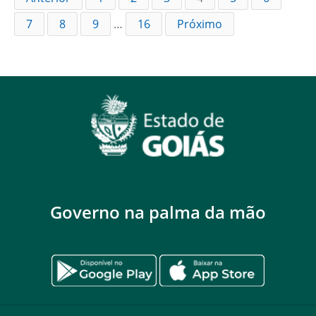
7
8
9
…
16
Próximo
Governo na palma da mão