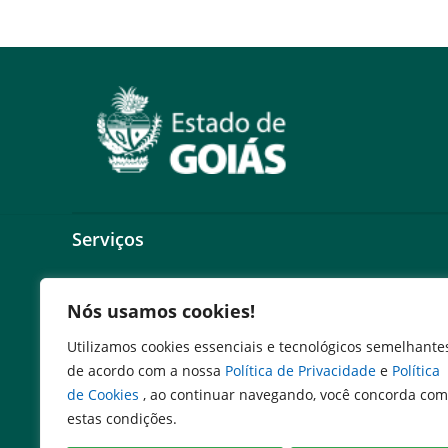
Serviços
Expresso Goiás
Nós usamos cookies!
Expresso Aplicações
Expresso Servidor
Utilizamos cookies essenciais e tecnológicos semelhante
SEI Governadoria
de acordo com a nossa
Política de Privacidade
e
Política
Cadastro de Autoridades
de Cookies
, ao continuar navegando, você concorda com
Escola de Governo
estas condições.
Agenda de Autoridades