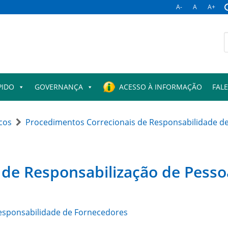
A-
A
A+
B
p
PIDO
GOVERNANÇA
ACESSO À INFORMAÇÃO
FAL
icos
Procedimentos Correcionais de Responsabilidade d
de Responsabilização de Pessoa
esponsabilidade de Fornecedores