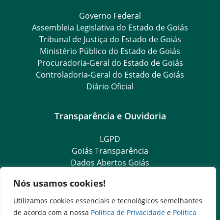
Governo Federal
Assembleia Legislativa do Estado de Goiás
Tribunal de Justiça do Estado de Goiás
Ministério Público do Estado de Goiás
Procuradoria-Geral do Estado de Goiás
Controladoria-Geral do Estado de Goiás
Diário Oficial
Transparência e Ouvidoria
LGPD
Goiás Transparência
Dados Abertos Goiás
SIC – Serviço de Informação ao Cidadão
Nós usamos cookies!
e-SIC – Serviço Eletrônico de Informação ao Cidadão
Ouvidoria Setorial (Expresso)
Utilizamos cookies essenciais e tecnológicos semelhantes
Ouvidoria Setorial (Presencial)
de acordo com a nossa
Política de Privacidade
e
Política