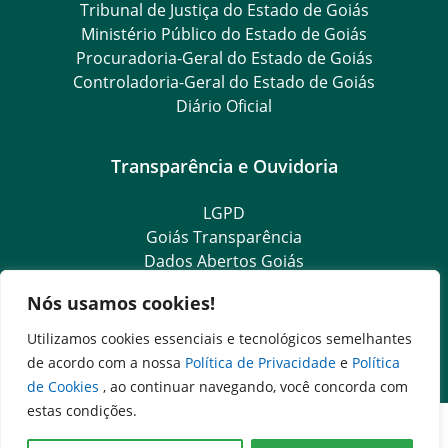
Tribunal de Justiça do Estado de Goiás
Ministério Público do Estado de Goiás
Procuradoria-Geral do Estado de Goiás
Controladoria-Geral do Estado de Goiás
Diário Oficial
Transparência e Ouvidoria
LGPD
Goiás Transparência
Dados Abertos Goiás
SIC – Serviço de Informação ao Cidadão
Nós usamos cookies!
e-SIC – Serviço Eletrônico de Informação ao Cidadão
Ouvidoria Setorial (Expresso)
Utilizamos cookies essenciais e tecnológicos semelhantes
Ouvidoria Setorial (Presencial)
de acordo com a nossa
Política de Privacidade
e
Política
de Cookies
, ao continuar navegando, você concorda com
estas condições.