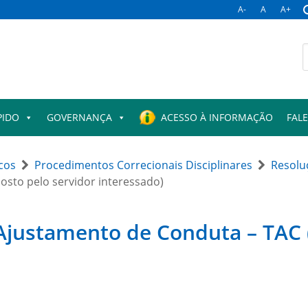
A-
A
A+
B
p
PIDO
GOVERNANÇA
ACESSO À INFORMAÇÃO
FAL
icos
Procedimentos Correcionais Disciplinares
Resolu
sto pelo servidor interessado)
justamento de Conduta – TAC (