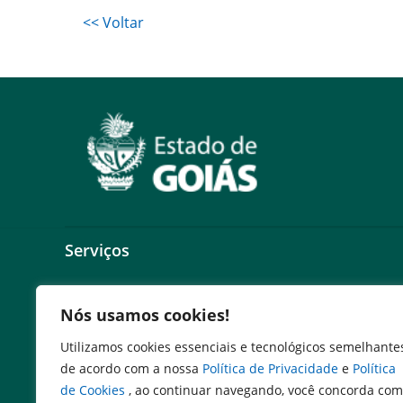
<< Voltar
Serviços
Expresso Goiás
Nós usamos cookies!
Expresso Aplicações
Expresso Servidor
Utilizamos cookies essenciais e tecnológicos semelhante
SEI Governadoria
de acordo com a nossa
Política de Privacidade
e
Política
Cadastro de Autoridades
de Cookies
, ao continuar navegando, você concorda com
Escola de Governo