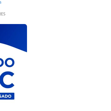
s
RES