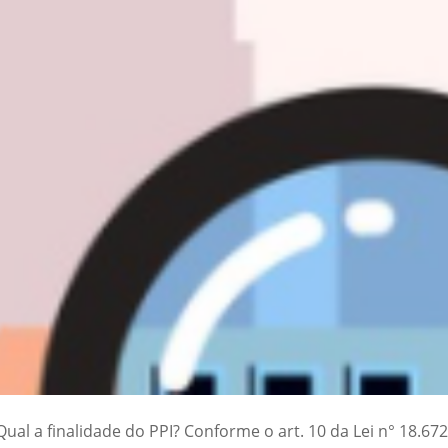
al a finalidade do PPI? Conforme o art. 10 da Lei n° 18.672