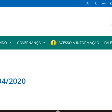
A-
A
A+
B
p
PIDO
GOVERNANÇA
ACESSO À INFORMAÇÃO
FAL
04/2020