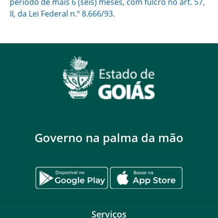
período de mais 6 (seis) meses, com fulcro no art. 57,
II, da Lei Federal n.º 8.666/93.
Governo na palma da mão
Serviços