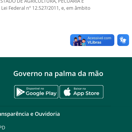
E ESTADO DE AGRICULTURA, PECUÁRIA E
Lei Federal nº 12.527/2011, e, em âmbito
Governo na palma da mão
ansparência e Ouvidoria
PD