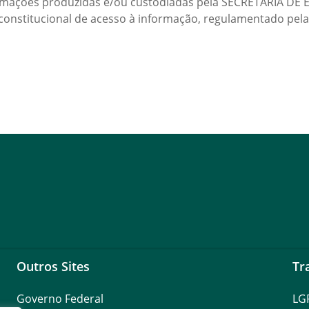
formações produzidas e/ou custodiadas pela SECRETARIA D
onstitucional de acesso à informação, regulamentado pela 
Outros Sites
Tr
Governo Federal
LG