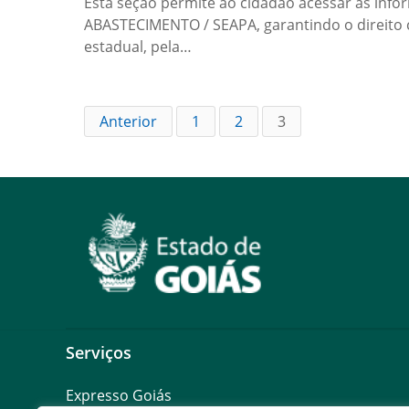
Esta seção permite ao cidadão acessar as in
ABASTECIMENTO / SEAPA, garantindo o direito c
estadual, pela…
Anterior
1
2
3
Serviços
Expresso Goiás