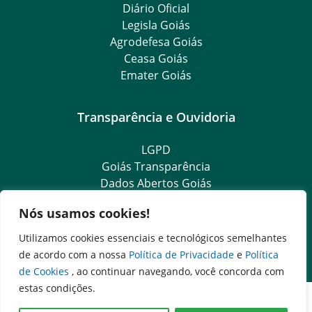
Diário Oficial
Legisla Goiás
Agrodefesa Goiás
Ceasa Goiás
Emater Goiás
Transparência e Ouvidoria
LGPD
Goiás Transparência
Dados Abertos Goiás
Ouvidoria Setorial
Nós usamos cookies!
SIC – Serviço de Informação ao Cidadão
e-SIC – Serviço Eletrônico de Informação ao Cidadão
Utilizamos cookies essenciais e tecnológicos semelhantes
Ouvidoria Setorial (Presencial)
de acordo com a nossa
Política de Privacidade
e
Política
de Cookies
, ao continuar navegando, você concorda com
estas condições.