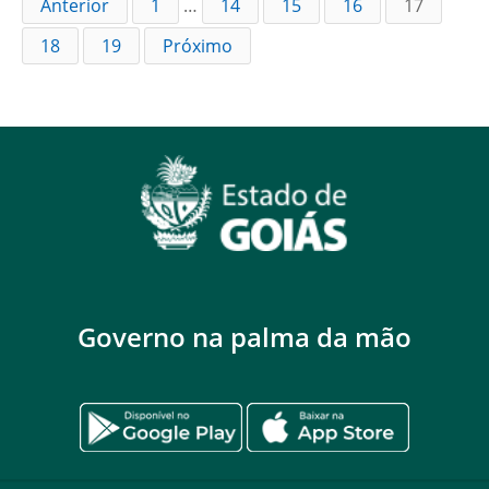
Anterior
1
…
14
15
16
17
18
19
Próximo
Governo na palma da mão