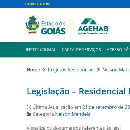
GOIAS.GOV.BR
INSTITUCIONAL
CARTA DE SERVIÇOS
ACESSO RÁ
Home
Projetos Residenciais
Nelson Man
Legislação – Residencia
Última Atualização em
21 de setembro de 2
Categoria
Nelson Mandela
Visualize os documentos referentes às leis: