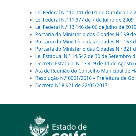
Lei Federal N.º 10.741 de 01 de Outubro de 
Lei Federal N.º 11.977 de 7 de Julho de 2009
Lei Federal N.º 13.146 de 06 de Julho de 201
Portaria do Ministério das Cidades N.º 99 d
Portaria do Ministério das Cidades N.º 163 
Portaria do Ministério das Cidades N.º 321 
Lei Estadual N.º 14.542 de 30 de Setembro 
Decreto Estadual N.º 7.419 de 11 de Agosto
Ata de Reunião do Conselho Municipal de H
Resolução N.º 0001/2016 – Prefeitura de Goiâ
Decreto Nº 8.921 de 22/03/2017