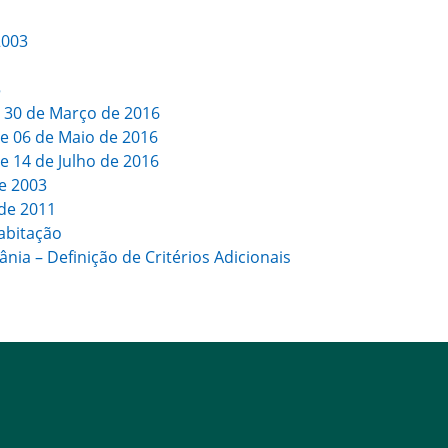
2003
5
e 30 de Março de 2016
de 06 de Maio de 2016
de 14 de Julho de 2016
de 2003
 de 2011
abitação
nia – Definição de Critérios Adicionais