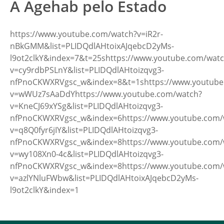
A Agehab pelo Estado
https://www.youtube.com/watch?v=iR2r-
nBkGMM&list=PLIDQdlAHtoixAJqebcD2yMs-
l9ot2clkY&index=7&t=25shttps://www.youtube.com/wat
v=cy9rdbPSLnY&list=PLIDQdlAHtoizqvg3-
nfPnoCKWXRVgsc_w&index=8&t=1shttps://www.youtube
v=wWUz7sAaDdYhttps://www.youtube.com/watch?
v=KneCJ69xYSg&list=PLIDQdlAHtoizqvg3-
nfPnoCKWXRVgsc_w&index=6https://www.youtube.com/
v=q8Q0fyr6jIY&list=PLIDQdlAHtoizqvg3-
nfPnoCKWXRVgsc_w&index=8https://www.youtube.com/
v=wy108Xn0-4c&list=PLIDQdlAHtoizqvg3-
nfPnoCKWXRVgsc_w&index=8https://www.youtube.com/
v=azlYNluFWbw&list=PLIDQdlAHtoixAJqebcD2yMs-
l9ot2clkY&index=1