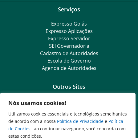
Serviços
Expresso Goiás
Expresso Aplicações
Expresso Servidor
SEI Governadoria
Cadastro de Autoridades
Escola de Governo
Agenda de Autoridades
Outros Sites
Governo Federal
Nós usamos cookies!
Assembleia Legislativa do Estado de Goiás
Utilizamos cookies essenciais e tecnológicos semelhantes
Tribunal de Justiça do Estado de Goiás
de acordo com a nossa
Política de Privacidade
e
Política
Ministério Público do Estado de Goiás
de Cookies
, ao continuar navegando, você concorda com
Procuradoria-Geral do Estado de Goiás
estas condições.