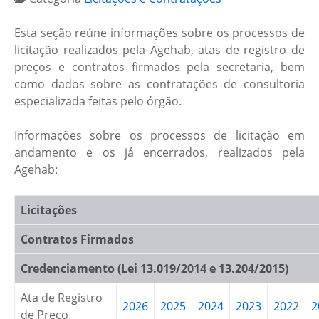
Esta seção reúne informações sobre os processos de
licitação realizados pela Agehab, atas de registro de
preços e contratos firmados pela secretaria, bem
como dados sobre as contratações de consultoria
especializada feitas pelo órgão.
Informações sobre os processos de licitação em
andamento e os já encerrados, realizados pela
Agehab:
Licitações
Contratos Firmados
Credenciamento (Lei 13.019/2014 e 13.204/2015)
Ata de Registro
2026
2025
2024
2023
2022
2
de Preço