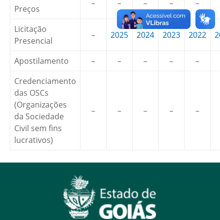
–
–
–
–
–
Preços
Licitação
–
2025
2024
2023
2022
2
Presencial
Apostilamento
–
–
–
–
–
Credenciamento
das OSCs
(Organizações
–
–
–
–
–
da Sociedade
Civil sem fins
lucrativos)