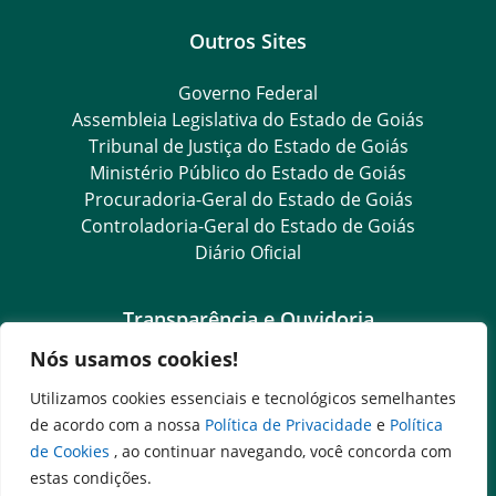
Outros Sites
Governo Federal
Assembleia Legislativa do Estado de Goiás
Tribunal de Justiça do Estado de Goiás
Ministério Público do Estado de Goiás
Procuradoria-Geral do Estado de Goiás
Controladoria-Geral do Estado de Goiás
Diário Oficial
Transparência e Ouvidoria
Nós usamos cookies!
LGPD
Goiás Transparência
Utilizamos cookies essenciais e tecnológicos semelhantes
Dados Abertos Goiás
de acordo com a nossa
Política de Privacidade
e
Política
SIC – Serviço de Informação ao Cidadão
de Cookies
, ao continuar navegando, você concorda com
e-SIC – Serviço Eletrônico de Informação ao Cidadão
estas condições.