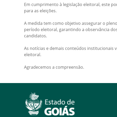
Em cumprimento à legislação eleitoral, este po
para as eleições.
A medida tem como objetivo assegurar o pleno
período eleitoral, garantindo a observância do
candidatos.
As notícias e demais conteúdos institucionais 
eleitoral.
Agradecemos a compreensão.