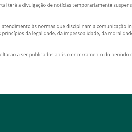
rtal terá a divulgação de notícias temporariamente suspens
 atendimento às normas que disciplinam a comunicação ins
s princípios da legalidade, da impessoalidade, da moralida
voltarão a ser publicados após o encerramento do período d