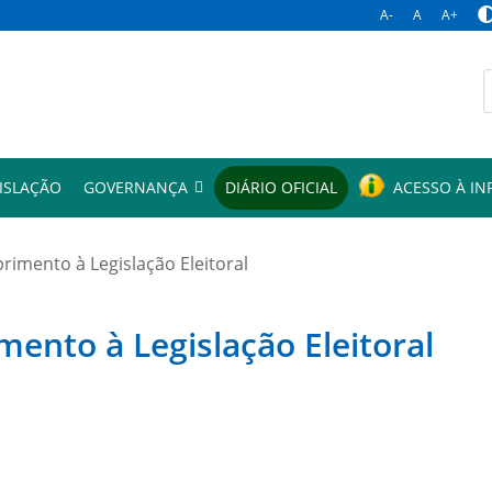
A-
A
A+
p
ISLAÇÃO
GOVERNANÇA
DIÁRIO OFICIAL
ACESSO À I
mento à Legislação Eleitoral
to à Legislação Eleitoral