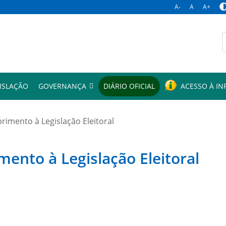
A-
A
A+
p
ISLAÇÃO
GOVERNANÇA
DIÁRIO OFICIAL
ACESSO À I
mento à Legislação Eleitoral
to à Legislação Eleitoral