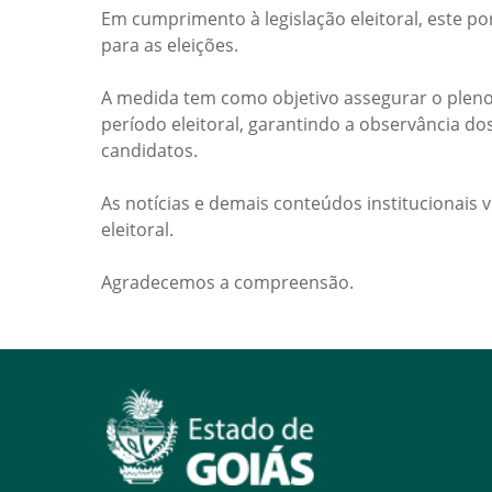
Em cumprimento à legislação eleitoral, este po
para as eleições.
A medida tem como objetivo assegurar o pleno
período eleitoral, garantindo a observância do
candidatos.
As notícias e demais conteúdos institucionais 
eleitoral.
Agradecemos a compreensão.