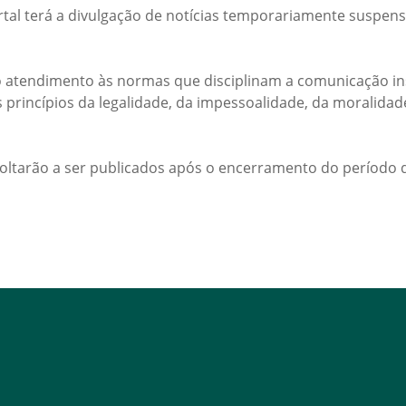
rtal terá a divulgação de notícias temporariamente suspens
 atendimento às normas que disciplinam a comunicação ins
s princípios da legalidade, da impessoalidade, da moralida
voltarão a ser publicados após o encerramento do período d