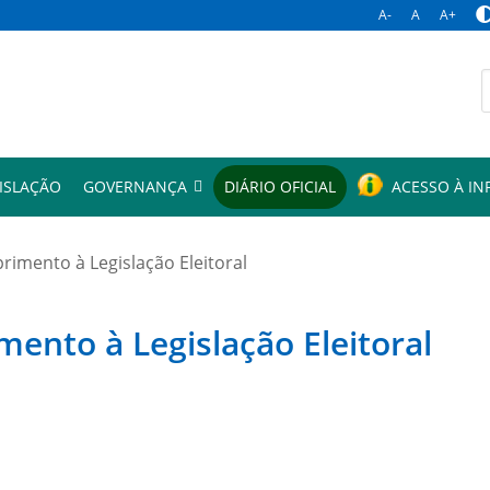
A-
A
A+
p
ISLAÇÃO
GOVERNANÇA
DIÁRIO OFICIAL
ACESSO À I
mento à Legislação Eleitoral
to à Legislação Eleitoral