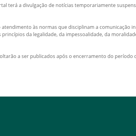
rtal terá a divulgação de notícias temporariamente suspens
 atendimento às normas que disciplinam a comunicação ins
s princípios da legalidade, da impessoalidade, da moralida
voltarão a ser publicados após o encerramento do período d