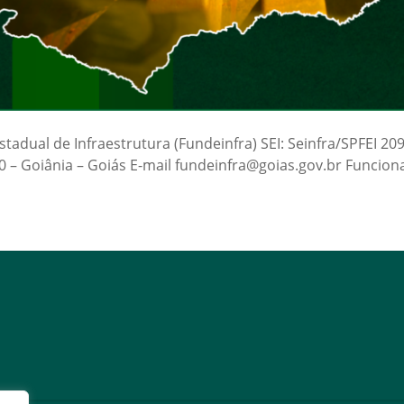
dual de Infraestrutura (Fundeinfra) SEI: Seinfra/SPFEI 2095
60 – Goiânia – Goiás E-mail fundeinfra@goias.gov.br Funcion