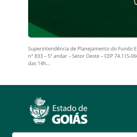
Superintendência de Planejamento do Fundo Esta
n° 833 – 5º andar – Setor Oeste – CEP 74.115-0
das 14h…