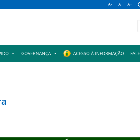
A-
A
A+
B
p
PIDO
GOVERNANÇA
ACESSO À INFORMAÇÃO
FAL
ra