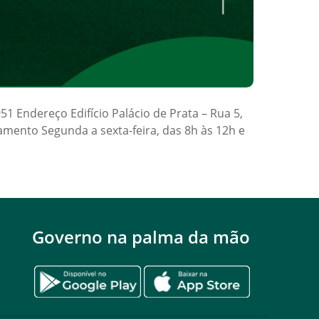
1 Endereço Edifício Palácio de Prata – Rua 5,
amento Segunda a sexta-feira, das 8h às 12h e
Governo na palma da mão