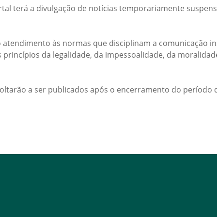
rtal terá a divulgação de notícias temporariamente suspens
 atendimento às normas que disciplinam a comunicação ins
s princípios da legalidade, da impessoalidade, da moralida
voltarão a ser publicados após o encerramento do período d