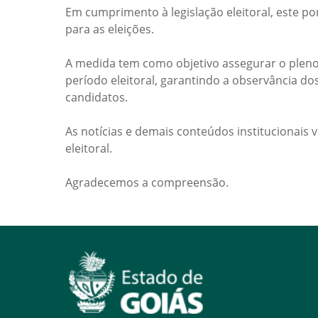
Em cumprimento à legislação eleitoral, este po
para as eleições.
A medida tem como objetivo assegurar o pleno
período eleitoral, garantindo a observância do
candidatos.
As notícias e demais conteúdos institucionais 
eleitoral.
Agradecemos a compreensão.