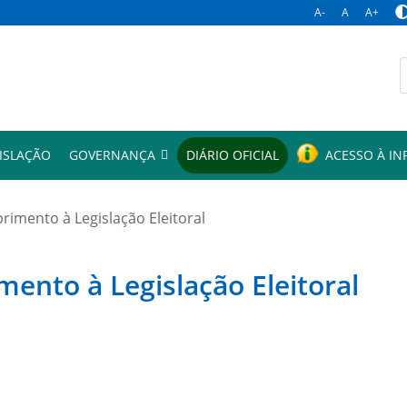
A-
A
A+
p
ISLAÇÃO
GOVERNANÇA
DIÁRIO OFICIAL
ACESSO À I
mento à Legislação Eleitoral
to à Legislação Eleitoral