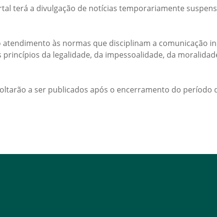
rtal terá a divulgação de notícias temporariamente suspens
 atendimento às normas que disciplinam a comunicação ins
s princípios da legalidade, da impessoalidade, da moralida
voltarão a ser publicados após o encerramento do período d