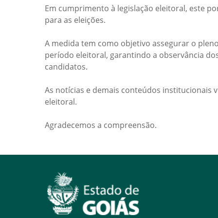
Em cumprimento à legislação eleitoral, este po
para as eleições.
A medida tem como objetivo assegurar o pleno
período eleitoral, garantindo a observância do
candidatos.
As notícias e demais conteúdos institucionais 
eleitoral.
Agradecemos a compreensão.