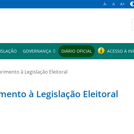
A-
A
A+
p
ISLAÇÃO
GOVERNANÇA
DIÁRIO OFICIAL
ACESSO À I
mento à Legislação Eleitoral
to à Legislação Eleitoral