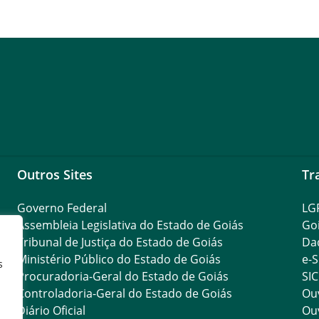
Outros Sites
Tr
Governo Federal
LG
Assembleia Legislativa do Estado de Goiás
Go
Tribunal de Justiça do Estado de Goiás
Da
Ministério Público do Estado de Goiás
e-S
s
Procuradoria-Geral do Estado de Goiás
SIC
Controladoria-Geral do Estado de Goiás
Ouv
Diário Oficial
Ouv