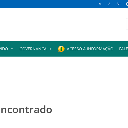
A-
A
A+
B
p
PIDO
GOVERNANÇA
ACESSO À INFORMAÇÃO
FAL
encontrado