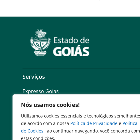
Serviços
Expresso Goiás
Expresso Aplicações
Nós usamos cookies!
Expresso Servidor
SEI Governadoria
Utilizamos cookies essenciais e tecnológicos semelhante
Cadastro de Autoridades
de acordo com a nossa
Política de Privacidade
e
Política
Escola de Governo
de Cookies
, ao continuar navegando, você concorda com
Agenda de Autoridades
estas condições.