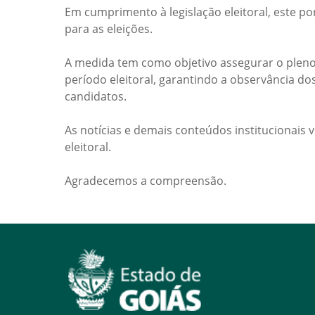
Em cumprimento à legislação eleitoral, este po
para as eleições.
A medida tem como objetivo assegurar o pleno
período eleitoral, garantindo a observância do
candidatos.
As notícias e demais conteúdos institucionais 
eleitoral.
Agradecemos a compreensão.