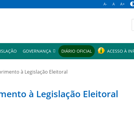
A-
A
A+
p
ISLAÇÃO
GOVERNANÇA
DIÁRIO OFICIAL
ACESSO À I
mento à Legislação Eleitoral
to à Legislação Eleitoral