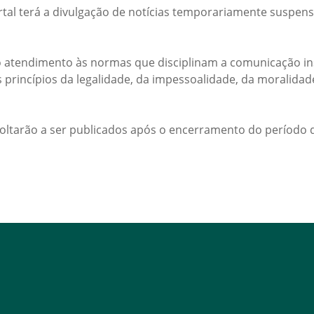
rtal terá a divulgação de notícias temporariamente suspens
 atendimento às normas que disciplinam a comunicação ins
s princípios da legalidade, da impessoalidade, da moralida
voltarão a ser publicados após o encerramento do período d