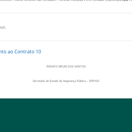
25000100 – Outros Recursos Não Vinculados – Receitas Ordinárias e DRE (Unidade Orçamentária
2902 –
2025.
nto ao Contrato 10
RENATO BRUM DOS SANTOS
Secretário de Estado da Segurança Pública – SSP/GO