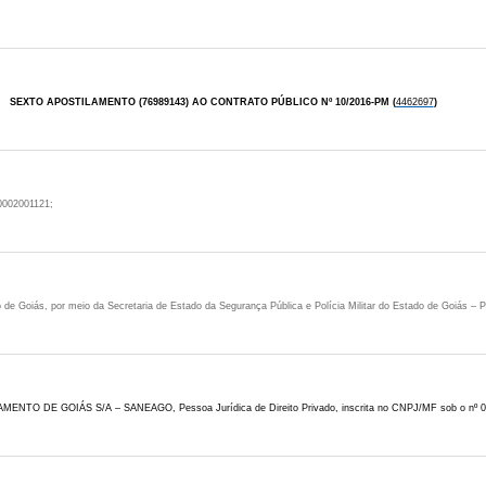
SEXTO APOSTILAMENTO (76989143) AO
CONTRATO PÚBLICO Nº 10
/2016-PM
(
4462697
)
0002001121;
 de Goiás, por meio da Secretaria de Estado da Segurança Pública e Polícia Militar do Estado de Goiás –
AMENTO DE GOIÁS S/A – SANEAGO
, Pessoa Jurídica de Direito Privado, inscrita no
CNPJ/MF sob o nº
0