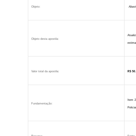
Objeto:
Abast
Atuali
Objeto desta apostila:
estima
Valor total da apostila:
R$ 50.
Item 
Fundamentação:
Policia