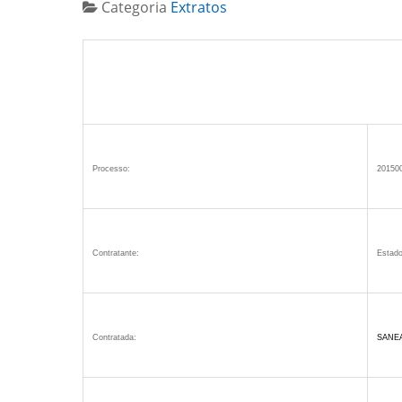
Categoria
Extratos
Processo:
20150
Contratante:
Estado
Contratada:
SANE