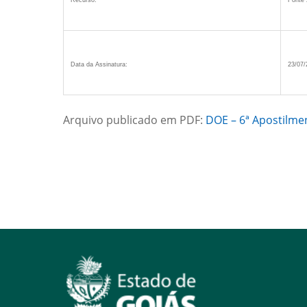
Recurso:
Fonte 
Data da Assinatura:
23/07/
Arquivo publicado em PDF:
DOE – 6ª Apostilme