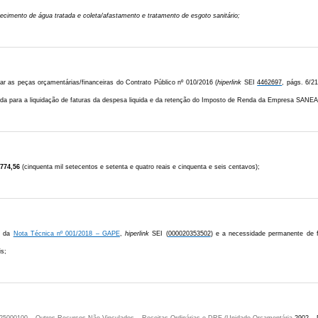
ecimento de água tratada e coleta/afastamento e tratamento de esgoto sanitário;
zar as peças orçamentárias/financeiras do Contrato Público nº 010/2016
(
hiperlink
SEI
4462697
, págs. 6/2
da para a liquidação de faturas da despesa liquida e da retenção do Imposto de Renda da Empresa SANE
774,56
(cinquenta mil setecentos e setenta e quatro reais e cinquenta e seis centavos);
2 da
Nota Técnica nº 001/2018 – GAPE
,
hiperlink
SEI (
000020353502
) e a necessidade permanente de 
is;