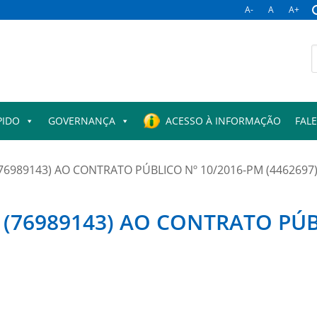
A-
A
A+
B
p
PIDO
GOVERNANÇA
ACESSO À INFORMAÇÃO
FAL
6989143) AO CONTRATO PÚBLICO Nº 10/2016-PM (4462697
(76989143) AO CONTRATO PÚB