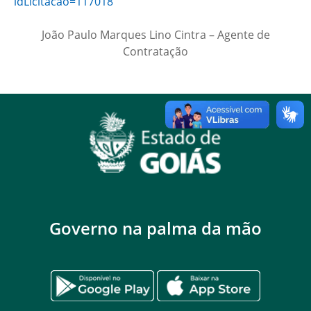
idLicitacao=117018
João Paulo Marques Lino Cintra – Agente de
Contratação
Governo na palma da mão