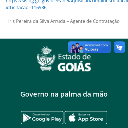
https://sislog.go.gov.br/PanelAquisicao/DetalhesLicitaca
idLicitacao=116986
Iris Pereira da Silva Arruda – Agente de Contratação
Governo na palma da mão