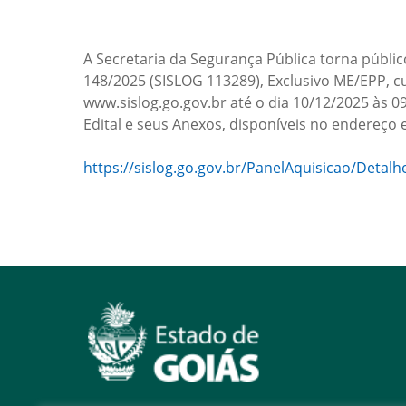
A Secretaria da Segurança Pública torna públic
148/2025 (SISLOG 113289), Exclusivo ME/EPP, c
www.sislog.go.gov.br até o dia 10/12/2025 às 09
Edital e seus Anexos, disponíveis no endereço 
https://sislog.go.gov.br/PanelAquisicao/Detalh