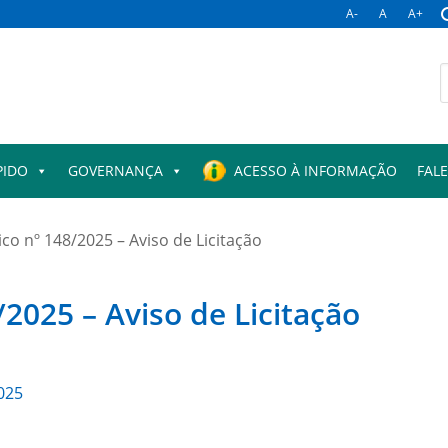
A-
A
A+
B
p
PIDO
GOVERNANÇA
ACESSO À INFORMAÇÃO
FAL
co nº 148/2025 – Aviso de Licitação
/2025 – Aviso de Licitação
025