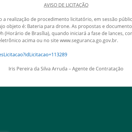
AVISO DE LICITAÇÃO
o a realização de procedimento licitatório, em sessão públi
ujo objeto é: Bateria para drone. As propostas e documento
h (Horário de Brasília), quando iniciará a fase de lances, 
eletrônico acima ou no site www.seguranca.go.gov.br.
esLicitacao?idLicitacao=113289
Iris Pereira da Silva Arruda – Agente de Contratação