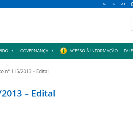
A-
A
A+
B
p
PIDO
GOVERNANÇA
ACESSO À INFORMAÇÃO
FAL
o nº 115/2013 – Edital
/2013 – Edital