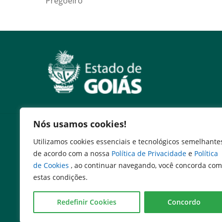
Pregoeiro
Nós usamos cookies!
Serviços
Utilizamos cookies essenciais e tecnológicos semelhante
Expresso Goiás
de acordo com a nossa
Política de Privacidade
e
Política
Expresso Aplicações
de Cookies
, ao continuar navegando, você concorda com
Expresso Servidor
estas condições.
SEI Governadoria
Cadastro de Autoridades
Redefinir Cookies
Concordo
Escola de Governo
Agenda de Autoridades