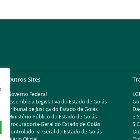
Outros Sites
Tr
s
Governo Federal
LG
Assembleia Legislativa do Estado de Goiás
Go
Tribunal de Justiça do Estado de Goiás
Da
Ministério Público do Estado de Goiás
e-S
Procuradoria-Geral do Estado de Goiás
SIC
Controladoria-Geral do Estado de Goiás
Ouv
Diário Oficial
Ouv