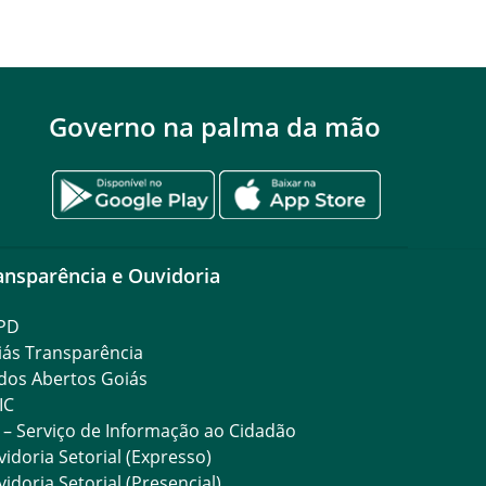
Governo na palma da mão
ansparência e Ouvidoria
PD
iás Transparência
dos Abertos Goiás
IC
 – Serviço de Informação ao Cidadão
idoria Setorial (Expresso)
idoria Setorial (Presencial)