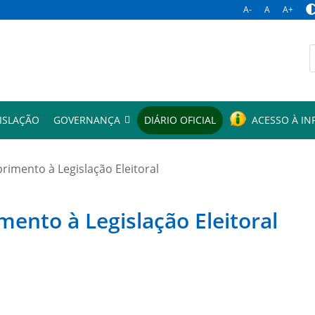
A-
A
A+
p
ISLAÇÃO
GOVERNANÇA
DIÁRIO OFICIAL
ACESSO À I
mento à Legislação Eleitoral
to à Legislação Eleitoral