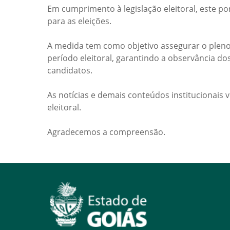
Em cumprimento à legislação eleitoral, este po
para as eleições.
A medida tem como objetivo assegurar o pleno
período eleitoral, garantindo a observância do
candidatos.
As notícias e demais conteúdos institucionais 
eleitoral.
Agradecemos a compreensão.