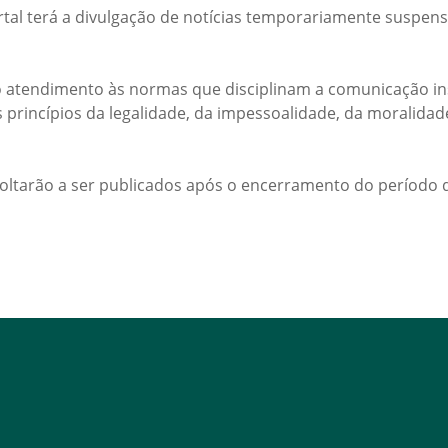
rtal terá a divulgação de notícias temporariamente suspens
 atendimento às normas que disciplinam a comunicação ins
s princípios da legalidade, da impessoalidade, da moralida
voltarão a ser publicados após o encerramento do período d