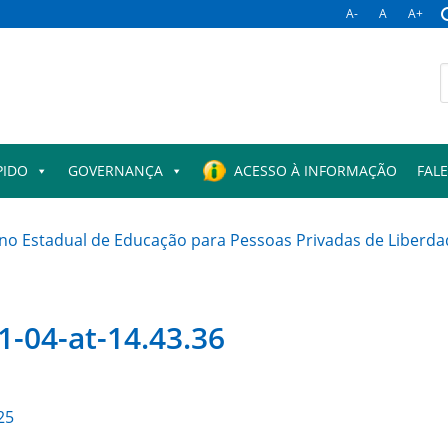
A-
A
A+
B
p
PIDO
GOVERNANÇA
ACESSO À INFORMAÇÃO
FAL
o Estadual de Educação para Pessoas Privadas de Liberdad
-04-at-14.43.36
25