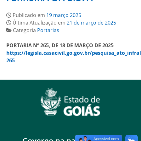
Publicado em
19 março 2025
Última Atualização em
21 de março de 2025
Categoria
Portarias
PORTARIA Nº 265, DE 18 DE MARÇO DE 2025
https://legisla.casacivil.go.gov.br/pesquisa_ato_infra
265
Governo na palma da mão