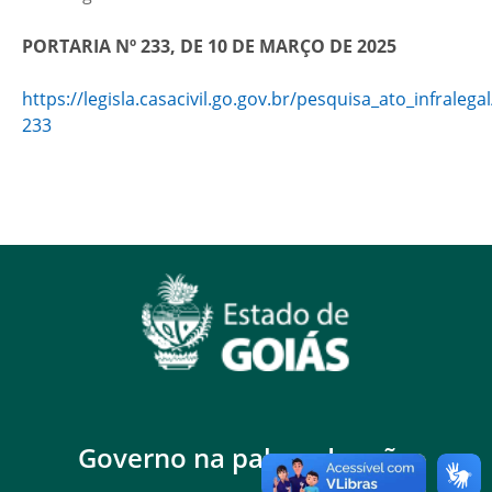
PORTARIA Nº 233, DE 10 DE MARÇO DE 2025
https://legisla.casacivil.go.gov.br/pesquisa_ato_infralega
233
Governo na palma da mão