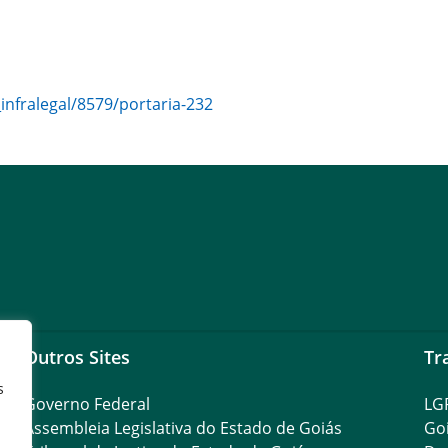
_infralegal/8579/portaria-232
Outros Sites
Tr
s
Governo Federal
LG
Assembleia Legislativa do Estado de Goiás
Go