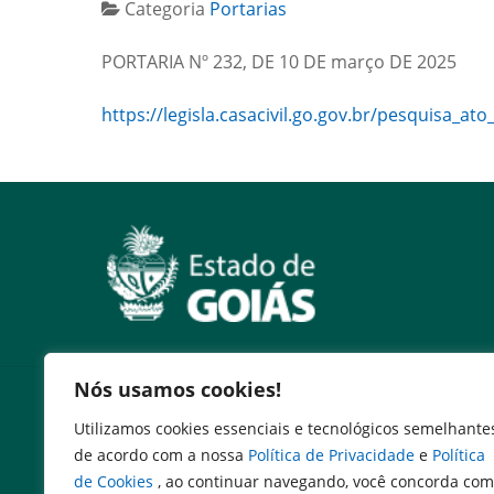
Categoria
Portarias
PORTARIA Nº 232, DE 10 DE março DE 2025
https://legisla.casacivil.go.gov.br/pesquisa_ato
Nós usamos cookies!
Serviços
Utilizamos cookies essenciais e tecnológicos semelhante
Expresso Goiás
de acordo com a nossa
Política de Privacidade
e
Política
Expresso Aplicações
de Cookies
, ao continuar navegando, você concorda com