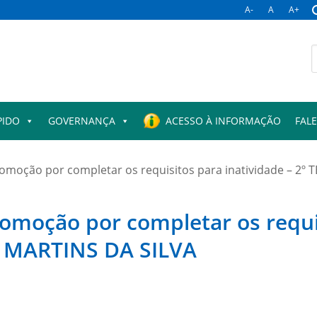
A-
A
A+
B
p
PIDO
GOVERNANÇA
ACESSO À INFORMAÇÃO
FAL
romoção por completar os requisitos para inatividade – 
omoção por completar os requis
 MARTINS DA SILVA