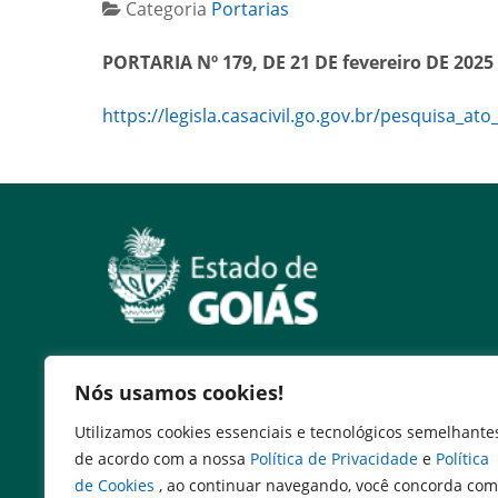
Categoria
Portarias
PORTARIA Nº 179, DE 21 DE fevereiro DE 2025
https://legisla.casacivil.go.gov.br/pesquisa_ato
Nós usamos cookies!
Serviços
Utilizamos cookies essenciais e tecnológicos semelhante
Expresso Goiás
de acordo com a nossa
Política de Privacidade
e
Política
Expresso Aplicações
de Cookies
, ao continuar navegando, você concorda com