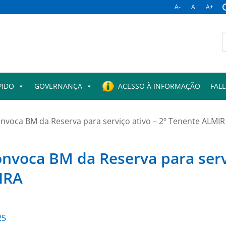
A-
A
A+
B
p
PIDO
GOVERNANÇA
ACESSO À INFORMAÇÃO
FAL
nvoca BM da Reserva para serviço ativo – 2º Tenente ALMIR
nvoca BM da Reserva para servi
IRA
25