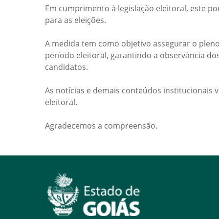
Em cumprimento à legislação eleitoral, este po
para as eleições.
A medida tem como objetivo assegurar o pleno
período eleitoral, garantindo a observância do
candidatos.
As notícias e demais conteúdos institucionais 
eleitoral.
Agradecemos a compreensão.