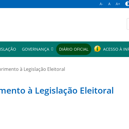
A-
A
A+
p
ISLAÇÃO
GOVERNANÇA
DIÁRIO OFICIAL
ACESSO À I
mento à Legislação Eleitoral
to à Legislação Eleitoral