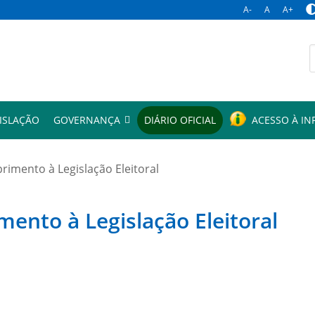
A-
A
A+
p
ISLAÇÃO
GOVERNANÇA
DIÁRIO OFICIAL
ACESSO À I
mento à Legislação Eleitoral
to à Legislação Eleitoral