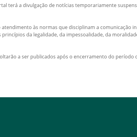
rtal terá a divulgação de notícias temporariamente suspens
 atendimento às normas que disciplinam a comunicação ins
s princípios da legalidade, da impessoalidade, da moralida
voltarão a ser publicados após o encerramento do período d