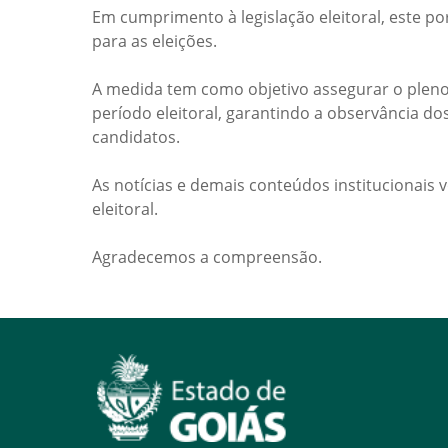
Em cumprimento à legislação eleitoral, este po
para as eleições.
A medida tem como objetivo assegurar o pleno
período eleitoral, garantindo a observância do
candidatos.
As notícias e demais conteúdos institucionais 
eleitoral.
Agradecemos a compreensão.