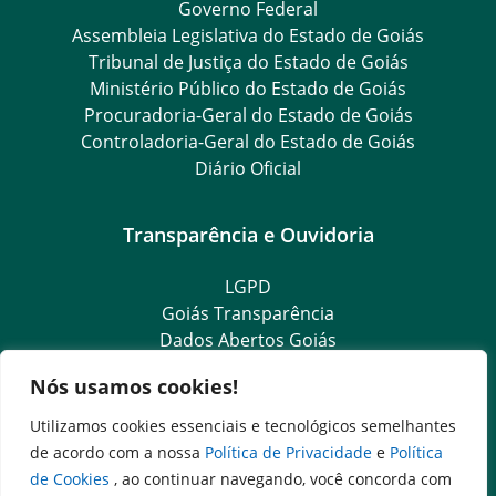
Governo Federal
Assembleia Legislativa do Estado de Goiás
Tribunal de Justiça do Estado de Goiás
Ministério Público do Estado de Goiás
Procuradoria-Geral do Estado de Goiás
Controladoria-Geral do Estado de Goiás
Diário Oficial
Transparência e Ouvidoria
LGPD
Goiás Transparência
Dados Abertos Goiás
e-SIC
Nós usamos cookies!
SIC – Serviço de Informação ao Cidadão
Ouvidoria Setorial (Expresso)
Utilizamos cookies essenciais e tecnológicos semelhantes
Ouvidoria Setorial (Presencial)
de acordo com a nossa
Política de Privacidade
e
Política
de Cookies
, ao continuar navegando, você concorda com