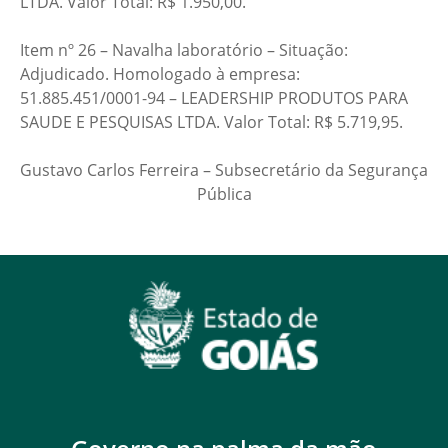
LTDA. Valor Total: R$ 1.950,00.
Item nº 26 – Navalha laboratório – Situação:
Adjudicado. Homologado à empresa:
51.885.451/0001-94 – LEADERSHIP PRODUTOS PARA
SAUDE E PESQUISAS LTDA. Valor Total: R$ 5.719,95.
Gustavo Carlos Ferreira – Subsecretário da Segurança
Pública