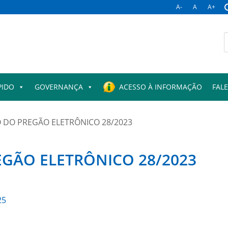
A-
A
A+
B
p
PIDO
GOVERNANÇA
ACESSO À INFORMAÇÃO
FAL
DO PREGÃO ELETRÔNICO 28/2023
ÃO ELETRÔNICO 28/2023
25