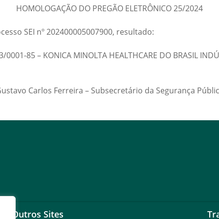
HOMOLOGAÇÃO DO PREGÃO ELETRÔNICO 25/2024
cesso SEI nº 202400005007900, resultado:
.283/0001-85 – KONICA MINOLTA HEALTHCARE DO BRASIL IN
ustavo Carlos Ferreira – Subsecretário da Segurança Públi
Outros Sites
Tr