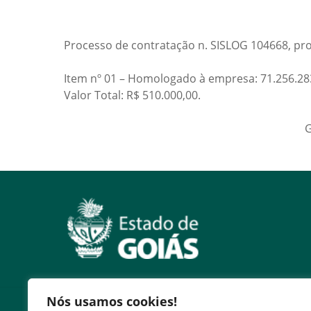
Processo de contratação n. SISLOG 104668, pro
Item nº 01 – Homologado à empresa: 71.256
Valor Total: R$ 510.000,00.
G
Nós usamos cookies!
Serviços