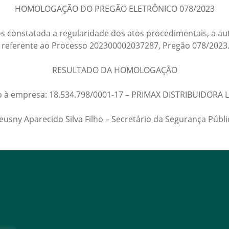
HOMOLOGAÇÃO DO PREGÃO ELETRÔNICO 078/2023
pós constatada a regularidade dos atos procedimentais, a a
 referente ao Processo 202300002037287, Pregão 078/2023
RESULTADO DA HOMOLOGAÇÃO
 à empresa: 18.534.798/0001-17 – PRIMAX DISTRIBUIDORA LTD
eusny Aparecido Silva Filho – Secretário da Segurança Públi