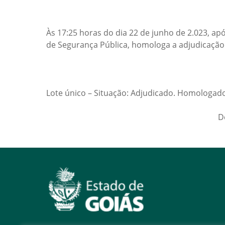
Às 17:25 horas do dia 22 de junho de 2.023, a
de Segurança Pública, homologa a adjudicação
Lote único – Situação: Adjudicado. Homologado
D