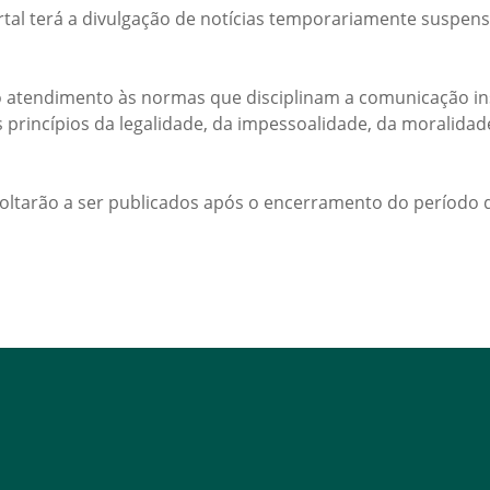
rtal terá a divulgação de notícias temporariamente suspens
 atendimento às normas que disciplinam a comunicação ins
s princípios da legalidade, da impessoalidade, da moralida
voltarão a ser publicados após o encerramento do período d