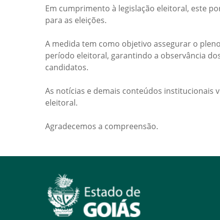
Em cumprimento à legislação eleitoral, este po
para as eleições.
A medida tem como objetivo assegurar o pleno
período eleitoral, garantindo a observância do
candidatos.
As notícias e demais conteúdos institucionais 
eleitoral.
Agradecemos a compreensão.