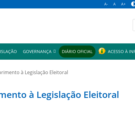
A-
A
A+
p
ISLAÇÃO
GOVERNANÇA
DIÁRIO OFICIAL
ACESSO À I
mento à Legislação Eleitoral
to à Legislação Eleitoral