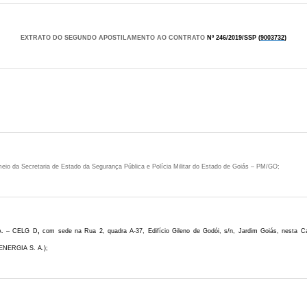
EXTRATO DO SEGUNDO APOSTILAMENTO AO CONTRATO
Nº
246/2019/SSP (
9003732
)
eio da Secretaria de Estado da Segurança Pública e Polícia Militar do Estado de Goiás – PM/GO;
.A. – CELG D
,
com sede na
Rua 2, quadra A-37, Edifício Gileno de Godói, s/n, Jardim Goiás, nesta Ca
NERGIA S. A.);