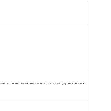
pital
,
inscrita no CNPJ/MF sob o nº 01.543.032/0001-04 (EQUATORIAL GOIÁS