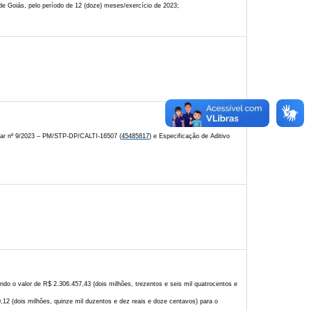
 de Goiás, pelo período de 12 (doze) meses/exercício de 2023;
inar nº 9/2023 – PM/STP-DP/CALTI-16507 (
45485817
) e Especificação de Aditivo
ndo o valor de R$ 2.306.457,43 (dois milhões, trezentos e seis mil quatrocentos e
,12 (dois milhões, quinze mil duzentos e dez reais e doze centavos) para o