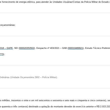
e fornecimento de energia elétrica, para atender às Unidades Usuárias/Contas da Policia Militar do Estado
 orçamentárias;
/2018 – GAPE
, SEI (
000020353502
), Despacho nº 403/2021 – GAB (
000019489921
), Estudo Técnico Prelim
773
);
rdinárias (Unidade Orçamentária 2902 – Polícia Militar);
o milhões, trezentos e vinte e um mil seiscentos e sessenta e sete reais e cinquenta e cinco centavos), se
 e quarenta e três centavos) destinado a quitação do montante devedor do exercício anterior e R$ 2.015.210