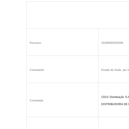
Processo:
201900002025056;
Contratante:
Estado de Goiás, por m
CELG Distribuição S
Contratada:
DISTRIBUIDORA DE E