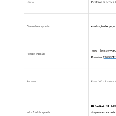
Objeto:
Prestação de serviço d
Objeto desta apostila:
Atualização das peças
Nota Técnica nº 001
Fundamentação:
Contratual (
000029217
Recurso:
Fonte 100 – Receitas O
R$ 4.321.667,55
(quatr
Valor Total da apostila:
cinquenta e sete reais