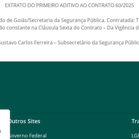
EXTRATO DO PRIMEIRO ADITIVO AO CONTRATO 60/2025
ado de Goiás/Secretaria da Segurança Pública. Contratada
ão constante na Cláusula Sexta do Contrato – Da Vigência d
ustavo Carlos Ferreira – Subsecretário da Segurança Públi
Outros Sites
Tr
s
Governo Federal
LG