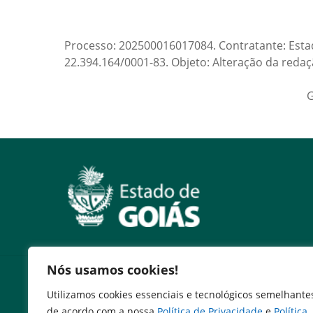
Processo: 202500016017084. Contratante: Est
22.394.164/0001-83. Objeto: Alteração da redaç
G
Nós usamos cookies!
Serviços
Utilizamos cookies essenciais e tecnológicos semelhante
Expresso Goiás
de acordo com a nossa
Política de Privacidade
e
Política