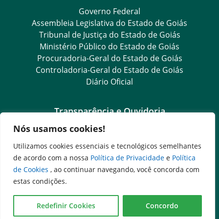
Governo Federal
Assembleia Legislativa do Estado de Goiás
Tribunal de Justiça do Estado de Goiás
Ministério Público do Estado de Goiás
Procuradoria-Geral do Estado de Goiás
Controladoria-Geral do Estado de Goiás
Diário Oficial
Transparência e Ouvidoria
Nós usamos cookies!
LGPD
Goiás Transparência
Utilizamos cookies essenciais e tecnológicos semelhantes
Dados Abertos Goiás
de acordo com a nossa
Política de Privacidade
e
Política
e-SIC
de Cookies
, ao continuar navegando, você concorda com
SIC – Serviço de Informação ao Cidadão
estas condições.
Ouvidoria Setorial (Expresso)
Ouvidoria Setorial (Presencial)
Redefinir Cookies
Concordo