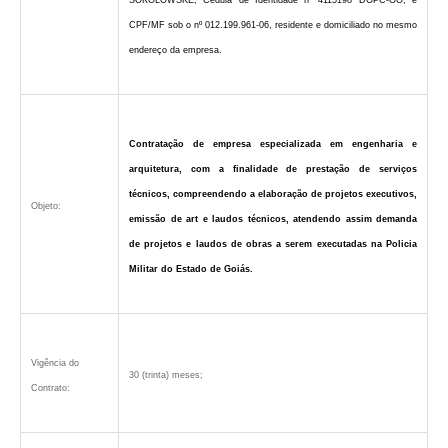
SOKOLOWSKE, Cédula de Identidade nº 4115198 DGPC-GO, e
CPF/MF sob o nº 012.199.961-06, residente e domiciliado no mesmo
endereço da empresa.
Contratação de empresa especializada em engenharia e
arquitetura, com a finalidade de prestação de serviços
técnicos, compreendendo a elaboração de projetos executivos,
Objeto:
emissão de art e laudos técnicos, atendendo assim demanda
de projetos e laudos de obras a serem executadas na Policia
Militar do Estado de Goiás.
Vigência do
30 (trinta) meses;
Contrato
: