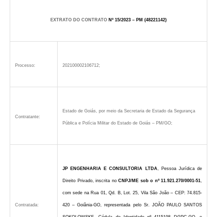
EXTRATO DO CONTRATO
Nº 15/2023 – PM
(48221142)
Processo:
202100002106712;
Estado de Goiás, por meio da Secretaria de Estado da Segurança
Contratante:
Pública e Polícia Militar do Estado de Goiás – PM/GO;
JP ENGENHARIA E CONSULTORIA LTDA
, Pessoa Jurídica de
Direito Privado, inscrita no
CNPJ/ME sob o nº 11.921.270/0001-51
,
com sede na Rua 01, Qd. B, Lot. 25, Vila São João – CEP: 74.815-
Contratada:
420 – Goiânia-GO, representada pelo Sr. JOÃO PAULO SANTOS