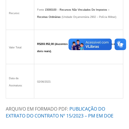
Fonte
15000100
–
Recursos Não Vinculados De Impostos –
Recurso:
Receitas Ordinárias
(Unidade Orçamentária 2902 – Polícia Militar);
R$203.952,00 (duzentos e três mil novecentos e cinquenta e
Valor Total:
dois reais).
Data da
02/06/2023.
Assinatura:
ARQUIVO EM FORMADO PDF:
PUBLICAÇÃO DO
EXTRATO DO CONTRATO Nº 15/2023 – PM EM DOE