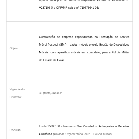
representada pelo Sr. Umberto Napolitano, Cédula de Identidade n°
V287108-5 e CPF/MF sob o n° 719778641-04;
Contratação de empresa especializada na Prestação de Serviço
Móvel Pessoal (SMP – dados móveis e voz), Gestão de Dispositivos
Objeto:
Móveis,
com aparelhos móveis em comodato, para a Polícia Militar
do Estado de Goiás.
Vigência do
30 (trinta) meses;
Contrato
:
Fonte
15000100
–
Recursos Não Vinculados De Impostos – Receitas
Recurso:
Ordinárias
(Unidade Orçamentária 2902 – Polícia Militar);