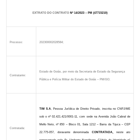
EXTRATO DO CONTRATO
Nº 14/2023 – PM
(47715210)
Processo:
202300002028584;
Estado de Goiás, por meio da Secretaria de Estado da Segurança
Contratante:
Pública e Polícia Militar do Estado de Goiás – PM/GO;
TIM S.A
, Pessoa Jurídica de Direito Privado, inscrita no CNPJ/ME
sob o nº 02.421.421/0001-11, com sede na Avenida João Cabral de
Mello Neto, nº 850 – Bloco 01, Sala 1212 – Barra da Tijuca – CEP
Contratada:
22.775-057, doravante denominada
CONTRATADA,
neste ato