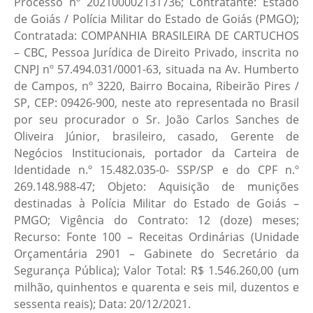
Processo nº 202100002131736; Contratante: Estado
de Goiás / Polícia Militar do Estado de Goiás (PMGO);
Contratada: COMPANHIA BRASILEIRA DE CARTUCHOS
– CBC, Pessoa Jurídica de Direito Privado, inscrita no
CNPJ nº 57.494.031/0001-63, situada na Av. Humberto
de Campos, nº 3220, Bairro Bocaina, Ribeirão Pires /
SP, CEP: 09426-900, neste ato representada no Brasil
por seu procurador o Sr. João Carlos Sanches de
Oliveira Júnior, brasileiro, casado, Gerente de
Negócios Institucionais, portador da Carteira de
Identidade n.º 15.482.035-0- SSP/SP e do CPF n.º
269.148.988-47; Objeto: Aquisição de munições
destinadas à Polícia Militar do Estado de Goiás –
PMGO; Vigência do Contrato: 12 (doze) meses;
Recurso: Fonte 100 – Receitas Ordinárias (Unidade
Orçamentária 2901 – Gabinete do Secretário da
Segurança Pública); Valor Total: R$ 1.546.260,00 (um
milhão, quinhentos e quarenta e seis mil, duzentos e
sessenta reais); Data: 20/12/2021.