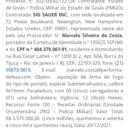
Processo nº 202100002122124; Contratante: Estado
de Goiás / Polícia Militar do Estado de Goiás (PMGO);
Contratada:
SIG SAUER INC
., com sede localizada em
72 Pease Boulevard, Newington, New Hampshire,
Estados Unidos, CEP: 09801, representada neste ato
pelo seu Procurador Sr.
Marcelo Silveira da Costa
,
portador da Carteira de Identidade n.º 135625 SSP/MS
e do
CPF n.º 404.379.061-91
, residente e domiciliando
na Rua Cesar Lattes – nº 1000 bl 2, Apt. 604, Barra da
Tijuca – Rio de Janeiro / RJ. CEP: 22793-329, fone:
(21)
99873-9819
, E-mail: marcelo.costa@performa-
defesa.com. Objeto: aquisição de Arma de Fogo
do tipo de portátil, espécie Submetralhadora, calibre
9x19mm
Parabellum
,
com 05 (cinco) carregadores e
(01) uma bafndoleira; Vigência: 12 (doze) meses;
Recurso: Fonte 100 – Receitas Ordinárias (Unidade
Orçamentária 2902 – Polícia Militar); Valor Total:
R$ 5.575.500,00​ (cinco milhões, quinhentos e setenta
e cinco mil e quinhentos reais); Data: 20/12/2021.