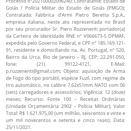
Processo nº202100002096240; Contratante: Estado de
Goiás / Polícia Militar do Estado de Goiás (PMGO);
Contratada: Fabbrica d’Armi Pietro Beretta S.p.A.,
empresa italiana, neste ato representada no Brasil
por seu procurador Sr. Piero Ruzzenenti portador(a)
da Carteira de Identidade RNE nº V066673-5 DPMAF,
expedida pelo Governo Federal, e CPF nº 185.169.121-
91, residente e domiciliando na, Av. Portugal, nº 520,
Bairro da Urca, Rio de Janeiro – RJ, CEP: 22.291-050,
fone: (21) 99122-4121, E-Mail:
p.ruzzenenti@gmail.com; Objeto: aquisição de Arma
de Fogo do tipo portátil, espécie Fuzil, com regime de
tiro automático, no calibre 7,62x51mm NATO com 06
(seis) carregadores e assessórios; Vigência: 12 (doze)
meses; Recurso: Fonte 100 – Receitas Ordinárias
(Unidade Orçamentária 2902 – Polícia Militar); Valor
Total: R$ 1.621.975,00 (um milhão, seiscentos e vinte e
um mil novecentos e setenta e cinco reais); Data:
25/11/2021.