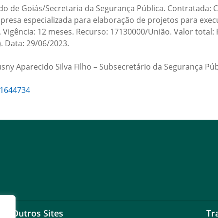
ado de Goiás/Secretaria da Segurança Pública. Contratad
mpresa especializada para elaboração de projetos para exe
. Vigência: 12 meses. Recurso: 17130000/União. Valor total: 
). Data: 29/06/2023.
sny Aparecido Silva Filho – Subsecretário da Segurança Púb
1644734
Outros Sites
Tr