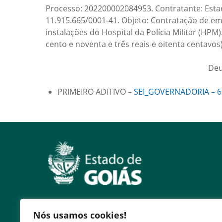
Processo: 202200002084953. Contratante: Est
11.915.665/0001-41. Objeto: Contratação de e
instalações do Hospital da Polícia Militar (HPM)
cento e noventa e três reais e oitenta centavos
Deu
PRIMEIRO ADITIVO –
SEI_GOVERNADORIA – 6
Nós usamos cookies!
Serviços