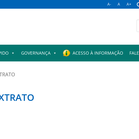
A-
A
A+
B
p
PIDO
GOVERNANÇA
ACESSO À INFORMAÇÃO
FAL
XTRATO
EXTRATO