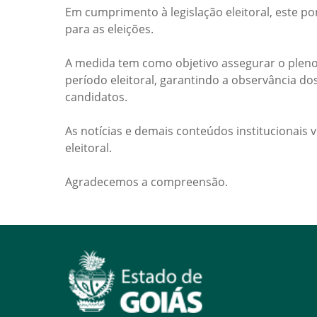
Em cumprimento à legislação eleitoral, este po
para as eleições.
A medida tem como objetivo assegurar o pleno
período eleitoral, garantindo a observância do
candidatos.
As notícias e demais conteúdos institucionais 
eleitoral.
Agradecemos a compreensão.