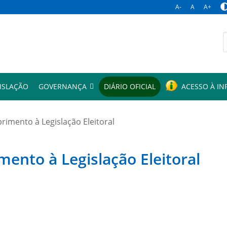
A-
A
A+
p
ISLAÇÃO
GOVERNANÇA
DIÁRIO OFICIAL
ACESSO À I
mento à Legislação Eleitoral
to à Legislação Eleitoral