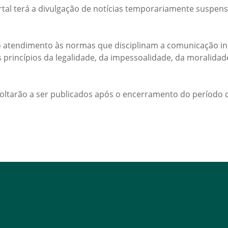
rtal terá a divulgação de notícias temporariamente suspens
 atendimento às normas que disciplinam a comunicação ins
s princípios da legalidade, da impessoalidade, da moralida
voltarão a ser publicados após o encerramento do período d